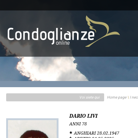
Voi siete qui
Home page
\
I nec
DARIO LIVI
ANNI
78
ANGHIARI
28.02.1947