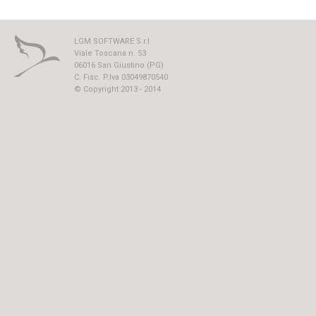
LGM SOFTWARE S.r.l.
Viale Toscana n. 53
06016 San Giustino (PG)
C. Fisc. P.Iva 03049870540
© Copyright 2013 - 2014