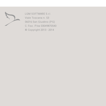
LGM SOFTWARE S.r.l.
Viale Toscana n. 53
06016 San Giustino (PG)
C. Fisc. P.Iva 03049870540
© Copyright 2013 - 2014