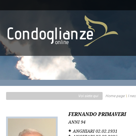
Voi siete qui
Home page
\
I nec
FERNANDO PRIMAVERI
ANNI
94
ANGHIARI
02.02.1931