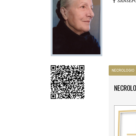
SANSEP
NECROLOGIO
NECROLO