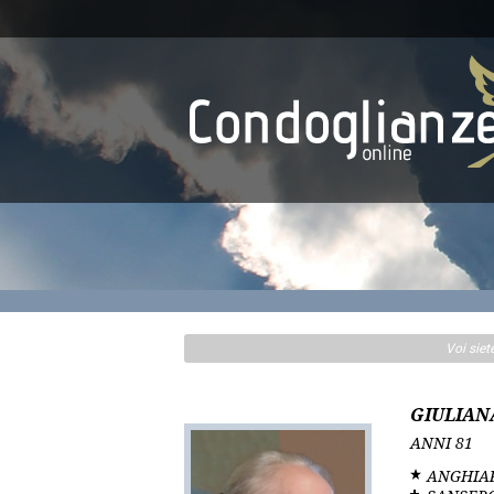
Voi siet
GIULIAN
ANNI
81
ANGHIA