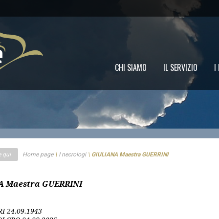
CHI SIAMO
IL SERVIZIO
I
e qui
Home page
\
I necrologi
\
GIULIANA Maestra GUERRINI
A Maestra GUERRINI
RI
24.09.1943